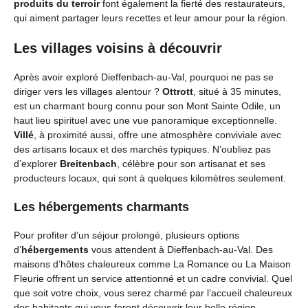
produits du terroir
font également la fierté des restaurateurs,
qui aiment partager leurs recettes et leur amour pour la région.
Les villages voisins à découvrir
Après avoir exploré Dieffenbach-au-Val, pourquoi ne pas se
diriger vers les villages alentour ?
Ottrott
, situé à 35 minutes,
est un charmant bourg connu pour son Mont Sainte Odile, un
haut lieu spirituel avec une vue panoramique exceptionnelle.
Villé
, à proximité aussi, offre une atmosphère conviviale avec
des artisans locaux et des marchés typiques. N’oubliez pas
d’explorer
Breitenbach
, célèbre pour son artisanat et ses
producteurs locaux, qui sont à quelques kilomètres seulement.
Les hébergements charmants
Pour profiter d’un séjour prolongé, plusieurs options
d’
hébergements
vous attendent à Dieffenbach-au-Val. Des
maisons d’hôtes chaleureux comme La Romance ou La Maison
Fleurie offrent un service attentionné et un cadre convivial. Quel
que soit votre choix, vous serez charmé par l’accueil chaleureux
des habitants qui vous feront découvrir leur belle région.