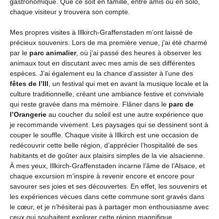
gastronomique. Que ce soit en famille, entre amis ou en solo,
chaque visiteur y trouvera son compte.
Mes propres visites à Illkirch-Graffenstaden m’ont laissé de
précieux souvenirs. Lors de ma première venue, j’ai été charmé
par le
parc animalier
, où j’ai passé des heures à observer les
animaux tout en discutant avec mes amis de ses différentes
espèces. J’ai également eu la chance d’assister à l’une des
fêtes de l’Ill
, un festival qui met en avant la musique locale et la
culture traditionnelle, créant une ambiance festive et conviviale
qui reste gravée dans ma mémoire. Flâner dans le
parc de
l’Orangerie
au coucher du soleil est une autre expérience que
je recommande vivement. Les paysages qui se dessinent sont à
couper le souffle. Chaque visite à Illkirch est une occasion de
redécouvrir cette belle région, d’apprécier l’hospitalité de ses
habitants et de goûter aux plaisirs simples de la vie alsacienne.
À mes yeux, Illkirch-Graffenstaden incarne l’âme de l’Alsace, et
chaque excursion m’inspire à revenir encore et encore pour
savourer ses joies et ses découvertes. En effet, les souvenirs et
les expériences vécues dans cette commune sont gravés dans
le cœur, et je n’hésiterai pas à partager mon enthousiasme avec
ceux qui souhaitent explorer cette région magnifique.