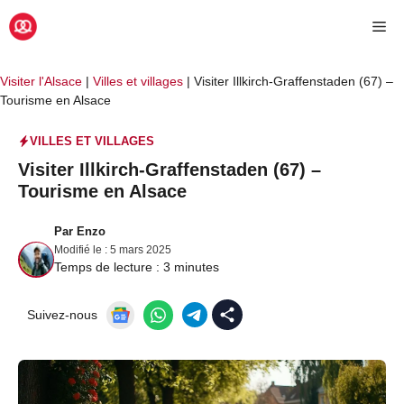
Aller
Me
au
contenu
Visiter l'Alsace
|
Villes et villages
|
Visiter Illkirch-Graffenstaden (67) –
Tourisme en Alsace
VILLES ET VILLAGES
Visiter Illkirch-Graffenstaden (67) –
Tourisme en Alsace
Par
Enzo
Modifié le :
5 mars 2025
Temps de lecture :
3
minutes
Suivez-nous