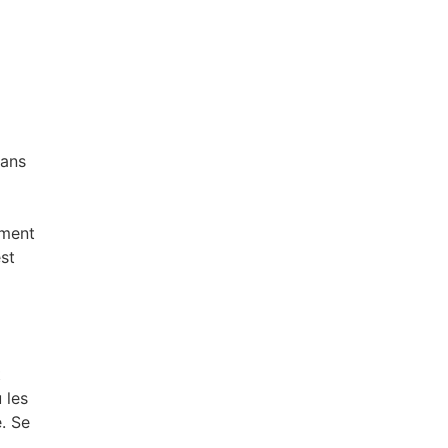
dans
ement
st
t
 les
e. Se