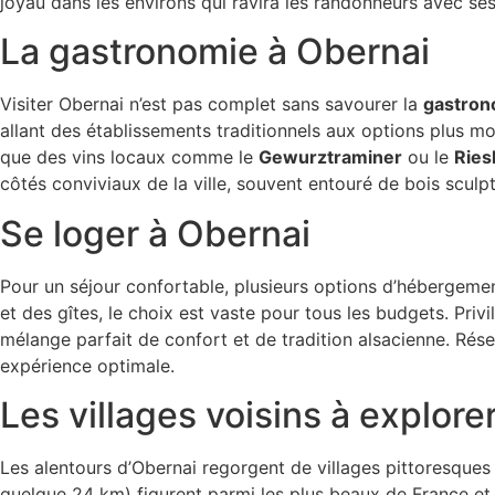
joyau dans les environs qui ravira les randonneurs avec se
La gastronomie à Obernai
Visiter Obernai n’est pas complet sans savourer la
gastron
allant des établissements traditionnels aux options plus m
que des vins locaux comme le
Gewurztraminer
ou le
Ries
côtés conviviaux de la ville, souvent entouré de bois sculp
Se loger à Obernai
Pour un séjour confortable, plusieurs options d’hébergeme
et des gîtes, le choix est vaste pour tous les budgets. Privil
mélange parfait de confort et de tradition alsacienne. Réser
expérience optimale.
Les villages voisins à explore
Les alentours d’Obernai regorgent de villages pittoresques
quelque 24 km) figurent parmi les plus beaux de France et