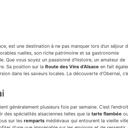
ace, est une destination à ne pas manquer lors d’un séjour 
rables ruelles, son riche patrimoine et sa gastronomie
ble. Que vous soyez un passionné d’histoire, un amateur de
e. Sa position sur la
Route des Vins d’Alsace
en fait égal
sion dans les saveurs locales. La découverte d’Obernai, c’e
i
 tient généralement plusieurs fois par semaine. C’est l’endroi
ir des spécialités alsaciennes telles que la
tarte flambée
ou
ous sur les
remparts
médiévaux qui entourent la vieille vill
iter d’une vue imprenable sur les environs et de ressentir