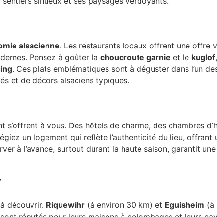
s sentiers sinueux et ses paysages verdoyants.
omie alsacienne
. Les restaurants locaux offrent une offre v
odernes. Pensez à goûter la
choucroute garnie
et le
kuglof
ling
. Ces plats emblématiques sont à déguster dans l’un de
tés et de décors alsaciens typiques.
nt s’offrent à vous. Des hôtels de charme, des chambres d’
égiez un logement qui reflète l’authenticité du lieu, offrant 
ver à l’avance, surtout durant la haute saison, garantit une
r
 à découvrir.
Riquewihr
(à environ 30 km) et
Eguisheim
(à
 sont réputés pour leurs maisons à colombages et leurs ca