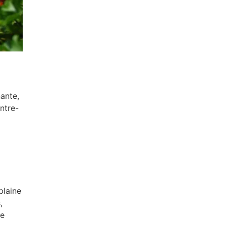
nante,
ntre-
plaine
,
re