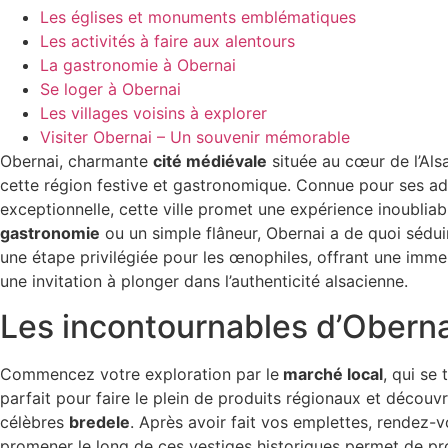
Les églises et monuments emblématiques
Les activités à faire aux alentours
La gastronomie à Obernai
Se loger à Obernai
Les villages voisins à explorer
Visiter Obernai – Un souvenir mémorable
Obernai, charmante
cité médiévale
située au cœur de l’Als
cette région festive et gastronomique. Connue pour ses ado
exceptionnelle, cette ville promet une expérience inoublia
gastronomie
ou un simple flâneur, Obernai a de quoi séduir
une étape privilégiée pour les œnophiles, offrant une immer
une invitation à plonger dans l’authenticité alsacienne.
Les incontournables d’Oberna
Commencez votre exploration par le
marché local
, qui se
parfait pour faire le plein de produits régionaux et découvr
célèbres
bredele
. Après avoir fait vos emplettes, rendez-v
promener le long de ces vestiges historiques permet de prof