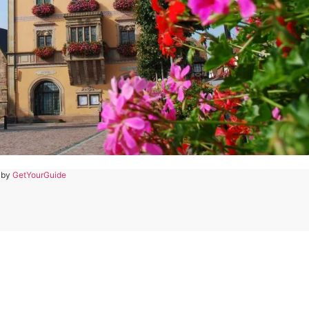
 by
GetYourGuide