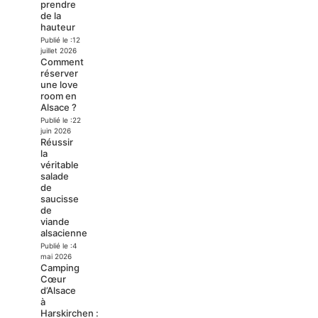
prendre
de la
hauteur
Publié le :
12
juillet 2026
Comment
réserver
une love
room en
Alsace ?
Publié le :
22
juin 2026
Réussir
la
véritable
salade
de
saucisse
de
viande
alsacienne
Publié le :
4
mai 2026
Camping
Cœur
d’Alsace
à
Harskirchen :