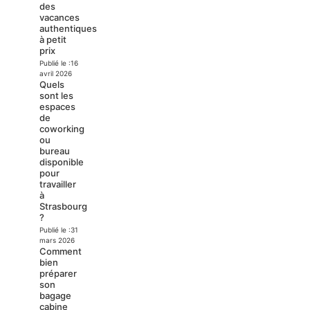
des
vacances
authentiques
à petit
prix
Publié le :
16
avril 2026
Quels
sont les
espaces
de
coworking
ou
bureau
disponible
pour
travailler
à
Strasbourg
?
Publié le :
31
mars 2026
Comment
bien
préparer
son
bagage
cabine