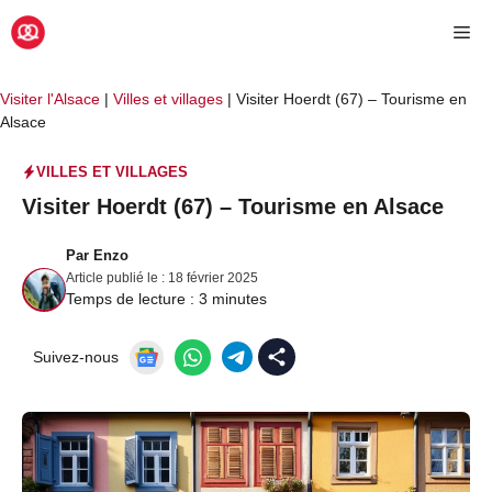
Aller
Me
au
contenu
Visiter l'Alsace
|
Villes et villages
|
Visiter Hoerdt (67) – Tourisme en
Alsace
VILLES ET VILLAGES
Visiter Hoerdt (67) – Tourisme en Alsace
Par
Enzo
Article publié le :
18 février 2025
Temps de lecture :
3
minutes
Suivez-nous