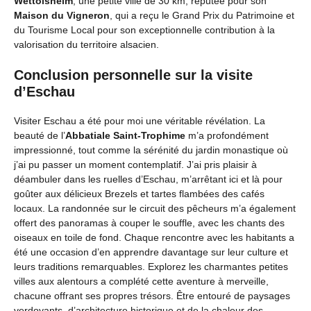
Wettolsheim
, une petite ville de 30 km, réputée pour son
Maison du Vigneron
, qui a reçu le Grand Prix du Patrimoine et
du Tourisme Local pour son exceptionnelle contribution à la
valorisation du territoire alsacien.
Conclusion personnelle sur la visite
d’Eschau
Visiter Eschau a été pour moi une véritable révélation. La
beauté de l’
Abbatiale Saint-Trophime
m’a profondément
impressionné, tout comme la sérénité du jardin monastique où
j’ai pu passer un moment contemplatif. J’ai pris plaisir à
déambuler dans les ruelles d’Eschau, m’arrêtant ici et là pour
goûter aux délicieux Brezels et tartes flambées des cafés
locaux. La randonnée sur le circuit des pêcheurs m’a également
offert des panoramas à couper le souffle, avec les chants des
oiseaux en toile de fond. Chaque rencontre avec les habitants a
été une occasion d’en apprendre davantage sur leur culture et
leurs traditions remarquables. Explorez les charmantes petites
villes aux alentours a complété cette aventure à merveille,
chacune offrant ses propres trésors. Être entouré de paysages
verdoyants, d’architecture historique et de la chaleur des