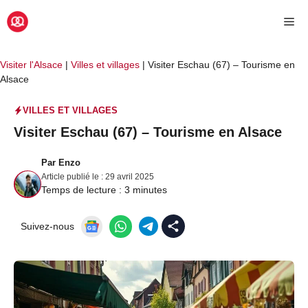
Aller
Me
au
contenu
Visiter l'Alsace
|
Villes et villages
|
Visiter Eschau (67) – Tourisme en
Alsace
VILLES ET VILLAGES
Visiter Eschau (67) – Tourisme en Alsace
Par
Enzo
Article publié le :
29 avril 2025
Temps de lecture :
3
minutes
Suivez-nous