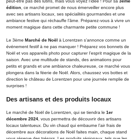
peut-être pas des lutins, mais vous voyez l’idée ! Pour sa
3ème
édition
, ce marché promet de nous émerveiller encore plus
avec ses artisans locaux, ses spécialités gourmandes et une
ambiance festive qui réchauffe l’âme. Préparez-vous à vivre un
moment magique dans cette charmante petite commune !
Le 3ème
Marché de Noël
à Lorentzen s’annonce comme un
événement festif à ne pas manquer ! Préparez vos bonnets de
Noël et vos appareils photo pour capturer l’esprit magique de la
saison. Avec une multitude de stands, des animations pour
petits et grands et une ambiance chaleureuse, ce marché vous
plongera dans la féerie de Noël. Alors, chaussez vos bottes et
direction le château de Lorentzen pour une journée remplie de
surprises !
Des artisans et des produits locaux
Le marché de Noël de Lorentzen, qui se tiendra le
1er
décembre 2024
, vous permettra de découvrir des artisans
locaux talentueux. Du vin chaud qui embaume l’air frais de
décembre aux décorations de Noël faites main, chaque stand
vous réserve des trésors. Les produits régionaux, tels que les