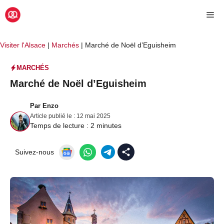
Aller
Me
au
contenu
Visiter l'Alsace
|
Marchés
|
Marché de Noël d’Eguisheim
MARCHÉS
Marché de Noël d’Eguisheim
Par
Enzo
Article publié le :
12 mai 2025
Temps de lecture :
2
minutes
Suivez-nous