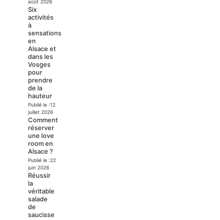
août 2026
Six
activités
à
sensations
en
Alsace et
dans les
Vosges
pour
prendre
de la
hauteur
Publié le :
12
juillet 2026
Comment
réserver
une love
room en
Alsace ?
Publié le :
22
juin 2026
Réussir
la
véritable
salade
de
saucisse