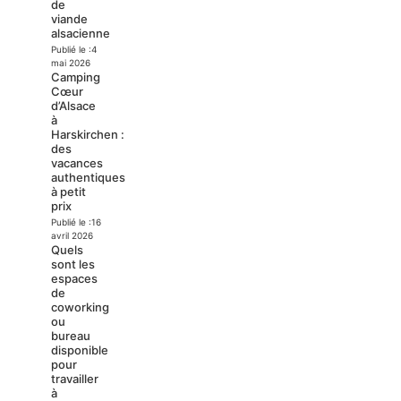
de
viande
alsacienne
Publié le :
4
mai 2026
Camping
Cœur
d’Alsace
à
Harskirchen :
des
vacances
authentiques
à petit
prix
Publié le :
16
avril 2026
Quels
sont les
espaces
de
coworking
ou
bureau
disponible
pour
travailler
à