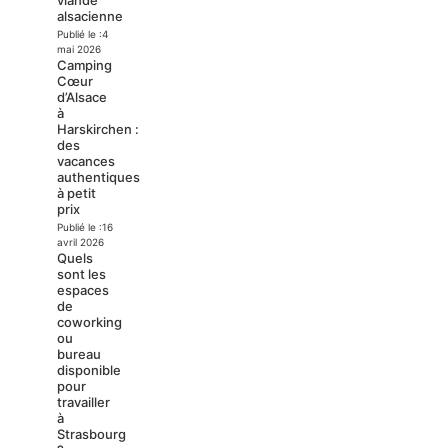
alsacienne
Publié le :
4
mai 2026
Camping
Cœur
d’Alsace
à
Harskirchen :
des
vacances
authentiques
à petit
prix
Publié le :
16
avril 2026
Quels
sont les
espaces
de
coworking
ou
bureau
disponible
pour
travailler
à
Strasbourg