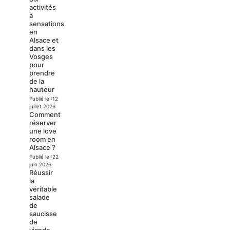
activités
à
sensations
en
Alsace et
dans les
Vosges
pour
prendre
de la
hauteur
Publié le :
12
juillet 2026
Comment
réserver
une love
room en
Alsace ?
Publié le :
22
juin 2026
Réussir
la
véritable
salade
de
saucisse
de
viande