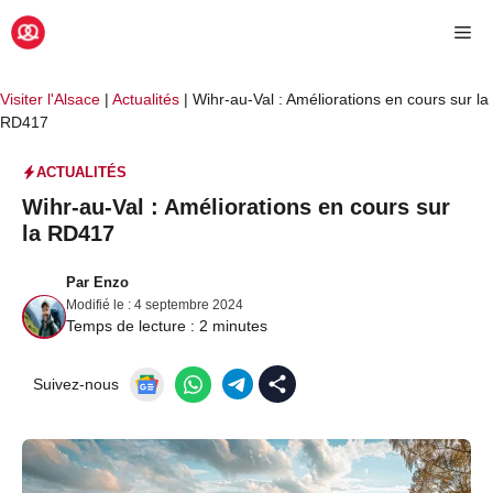
Aller
Me
au
contenu
Visiter l'Alsace
|
Actualités
|
Wihr-au-Val : Améliorations en cours sur la
RD417
ACTUALITÉS
Wihr-au-Val : Améliorations en cours sur
la RD417
Par
Enzo
Modifié le :
4 septembre 2024
Temps de lecture :
2
minutes
Suivez-nous