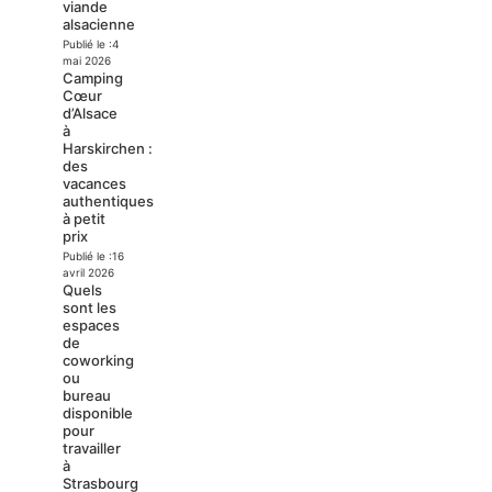
viande
alsacienne
Publié le :
4
mai 2026
Camping
Cœur
d’Alsace
à
Harskirchen :
des
vacances
authentiques
à petit
prix
Publié le :
16
avril 2026
Quels
sont les
espaces
de
coworking
ou
bureau
disponible
pour
travailler
à
Strasbourg