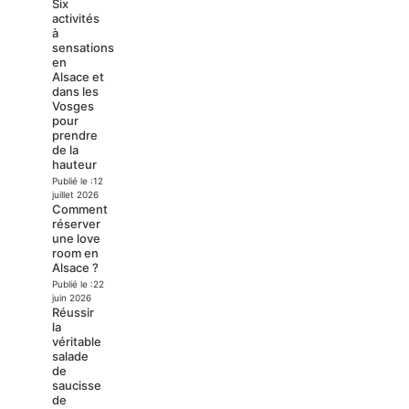
Six
activités
à
sensations
en
Alsace et
dans les
Vosges
pour
prendre
de la
hauteur
Publié le :
12
juillet 2026
Comment
réserver
une love
room en
Alsace ?
Publié le :
22
juin 2026
Réussir
la
véritable
salade
de
saucisse
de